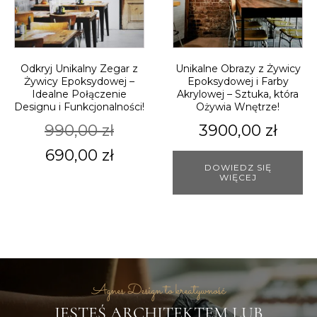
Odkryj Unikalny Zegar z
Unikalne Obrazy z Żywicy
Żywicy Epoksydowej –
Epoksydowej i Farby
Idealne Połączenie
Akrylowej – Sztuka, która
Designu i Funkcjonalności!
Ożywia Wnętrze!
990,00
zł
3900,00
zł
Pierwotna
Aktualna
690,00
zł
DOWIEDZ SIĘ
cena
cena
WIĘCEJ
wynosiła:
wynosi:
990,00 zł.
690,00 zł.
Agnes Design to kreatywność
JESTEŚ ARCHITEKTEM LUB