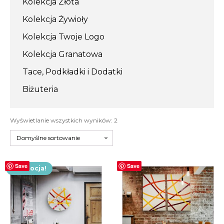
Kolekcja Złota
Kolekcja Żywioły
Kolekcja Twoje Logo
Kolekcja Granatowa
Tace, Podkładki i Dodatki
Biżuteria
Wyświetlanie wszystkich wyników: 2
Save
Save
Promocja!